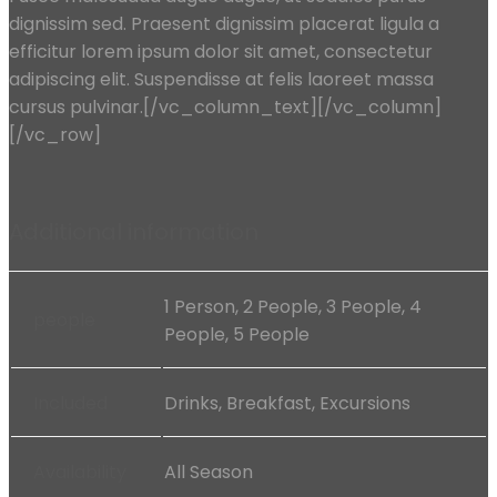
dignissim sed. Praesent dignissim placerat ligula a
efficitur lorem ipsum dolor sit amet, consectetur
adipiscing elit. Suspendisse at felis laoreet massa
cursus pulvinar.[/vc_column_text][/vc_column]
[/vc_row]
Additional information
1 Person, 2 People, 3 People, 4
people
People, 5 People
Included
Drinks, Breakfast, Excursions
Availability
All Season