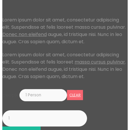
Lorem ipsum dolor sit amet, consectetur adipiscing
elit. Suspendisse at felis laoreet massa cursus pulvinar.
Donec non eleifend
augue, id tristique nisi. Nunc in leo
augue. Cras sapien quam, dictum et.
Lorem ipsum dolor sit amet, consectetur adipiscing
elit. Suspendisse at felis laoreet
massa cursus pulvinar
.
Donec non eleifend augue, id tristique nisi. Nunc in leo
augue. Cras sapien quam, dictum et.
people
CLEAR
Jamaica
quantity