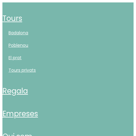
tours
badalona
poblenou
el prat
tours privats
regala
empreses