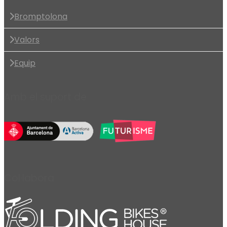
Bromptolona
Valors
Equip
Amb el suport de
Col·labora