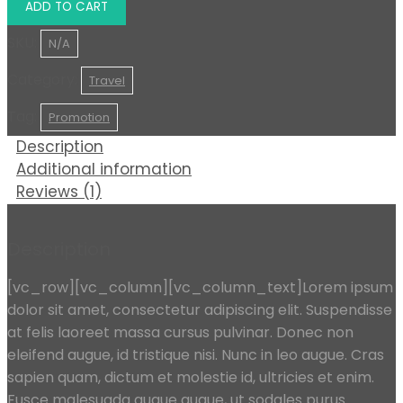
ADD TO CART
SKU:
N/A
Category:
Travel
Tag:
Promotion
Description
Additional information
Reviews (1)
Description
[vc_row][vc_column][vc_column_text]Lorem ipsum
dolor sit amet, consectetur adipiscing elit. Suspendisse
at felis laoreet massa cursus pulvinar. Donec non
eleifend augue, id tristique nisi. Nunc in leo augue. Cras
sapien quam, dictum et molestie id, ultricies et enim.
Fusce malesuada augue augue, ut sodales purus