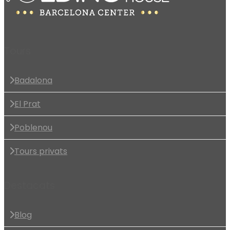
Tours
Badalona
El Prat
Poblenou
Tours privats
Destacats
Blog