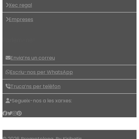
Xec regal
Empreses
Parlem-ne!
Envia’ns un correu
Escriu-nos per WhatsApp
Truca’ns per telèfon
Segueix-nos a les xarxes:
© 2026 Bromptolona. By
Kiribatis