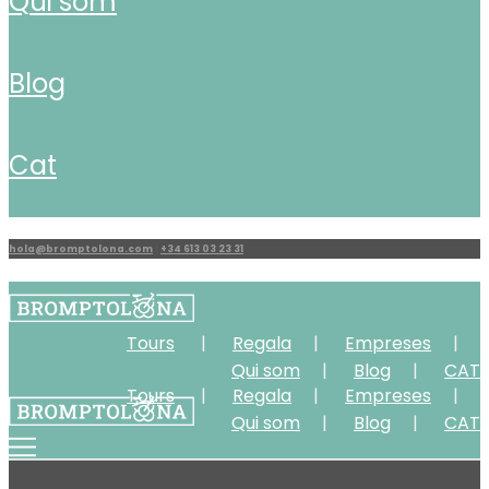
qui som
blog
cat
hola@bromptolona.com
|
+34 613 03 23 31
Tours
Regala
Empreses
Qui som
Blog
CAT
Tours
Regala
Empreses
Qui som
Blog
CAT