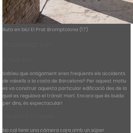
Ruta en bici El Prat Bromptolona (17)
Moments top
El Semàfor
Sabíeu que antigament eren freqüents els accidents
de vaixells a la costa de Barcelona? Per aquest motiu
es va construir aquesta particular edificació des de la
qual es regulava el trànsit marí. Encara que és buida
per dins, és espectacular!
Miradors d’avions
No cal tenir una càmera cara amb un súper