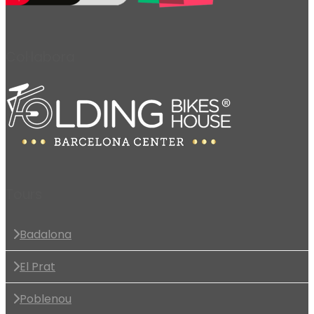
Col·labora
Tours
Badalona
El Prat
Poblenou