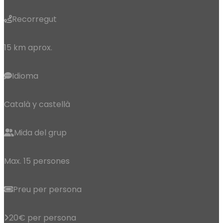
Recorregut
15 km aprox.
Idioma
Català y castellà
Mida del grup
Max. 15 persones
Preu per persona
20€ per persona