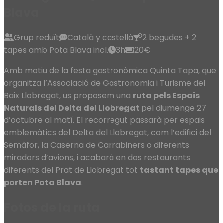
Blava
Grup reduït
Català y castellà
2 begudes + 2
tapes amb Pota Blava incl.
3h
20€
Amb motiu de la festa gastronòmica Quinta Tapa, que
organitza l’Associació de Gastronomia i Turisme del
Baix Llobregat, us proposem una
ruta pels Espais
Naturals del Delta del Llobregat
pel diumenge 27
d’octubre al matí. El recorregut passarà per espais
emblemàtics del Delta del Llobregat, com l’edifici del
Semàfor, la Caserna de Carrabiners o diferents
miradors d’avions, i acabarà en dos restaurants
diferents del Prat de Llobregat tot
tastant tapes que
porten Pota Blava
.
Fotos de la ruta