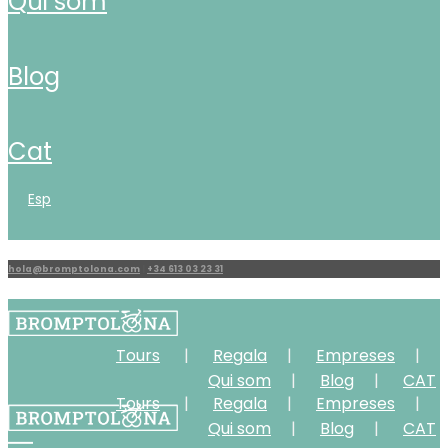
qui som
blog
cat
esp
hola@bromptolona.com
|
+34 613 03 23 31
Tours
Regala
Empreses
Qui som
Blog
CAT
Tours
Regala
Empreses
Qui som
Blog
CAT