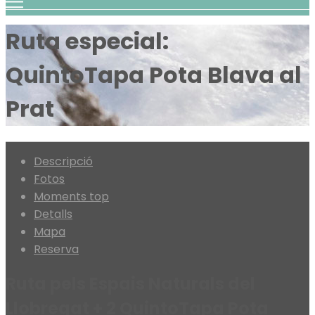
Ruta especial:
QuintoTapa Pota Blava al
Prat
Descripció
Fotos
Moments top
Detalls
Mapa
Reserva
Ruta pels Espais Naturals del
Llobregat + 2 QuintoTapa Pota