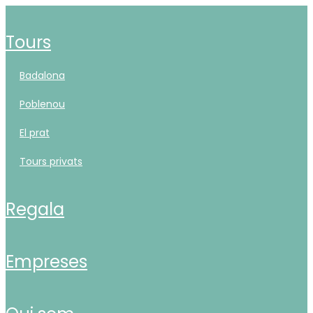
tours
badalona
poblenou
el prat
tours privats
regala
empreses