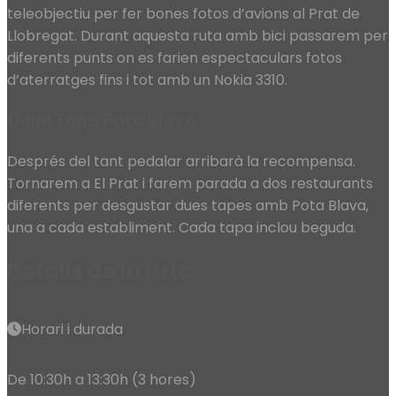
teleobjectiu per fer bones fotos d’avions al Prat de
Llobregat. Durant aquesta ruta amb bici passarem per
diferents punts on es farien espectaculars fotos
d’aterratges fins i tot amb un Nokia 3310.
QuintTapa Pota Blava
Després del tant pedalar arribarà la recompensa.
Tornarem a El Prat i farem parada a dos restaurants
diferents per desgustar dues tapes amb Pota Blava,
una a cada establiment. Cada tapa inclou beguda.
Detalls de la ruta
Horari i durada
De 10:30h a 13:30h (3 hores)