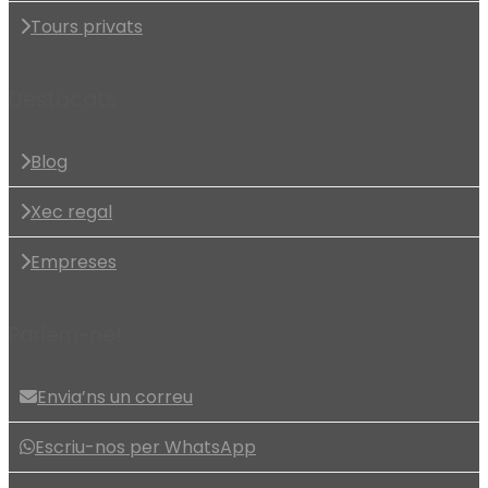
Tours privats
Destacats
Blog
Xec regal
Empreses
Parlem-ne!
Envia’ns un correu
Escriu-nos per WhatsApp