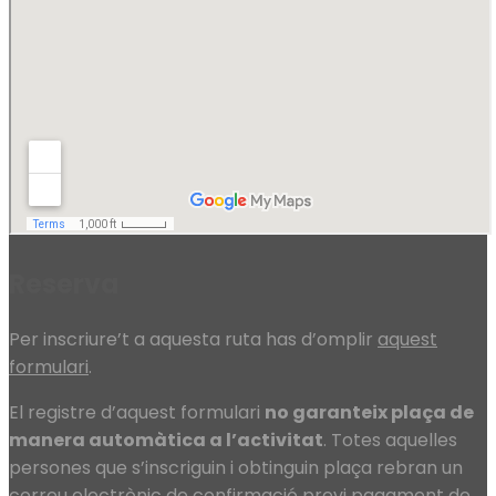
Reserva
Per inscriure’t a aquesta ruta has d’omplir
aquest
formulari
.
El registre d’aquest formulari
no garanteix plaça de
manera automàtica a l’activitat
. Totes aquelles
persones que s’inscriguin i obtinguin plaça rebran un
correu electrònic de confirmació previ pagament de