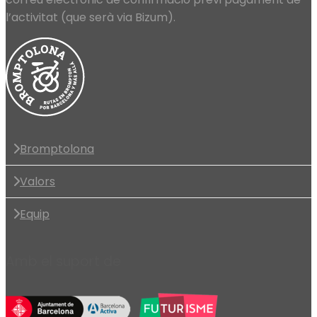
l’activitat (que serà via Bizum).
Bromptolona
Valors
Equip
Amb el suport de