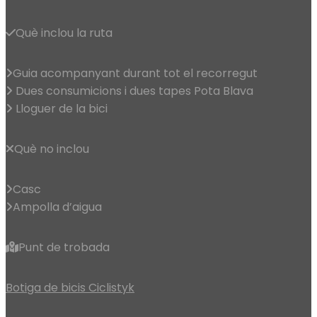
Què inclou la ruta
Guia acompanyant durant tot el recorregut
Dues consumicions i dues tapes Pota Blava
Lloguer de la bici
Què no inclou
Casc
Ampolla d’aigua
Punt de trobada
Botiga de bicis Ciclistyk