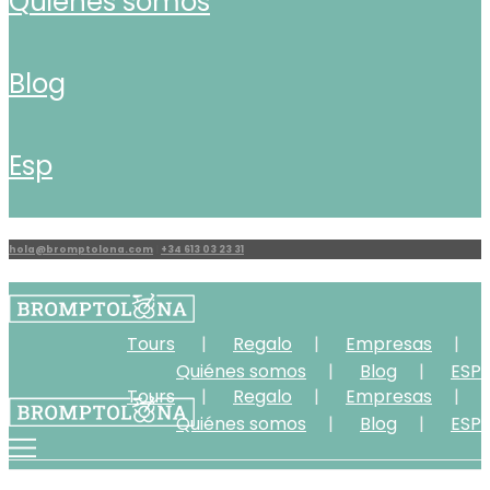
quiénes somos
blog
esp
hola@bromptolona.com
|
+34 613 03 23 31
Tours
Regalo
Empresas
Quiénes somos
Blog
ESP
Tours
Regalo
Empresas
Quiénes somos
Blog
ESP