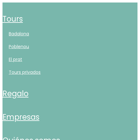
tours
badalona
poblenou
el prat
tours privados
regalo
empresas