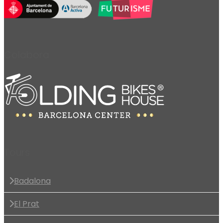
Colabora
Tours
Badalona
El Prat