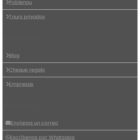
Poblenou
Tours privados
Destacados
Blog
Cheque regalo
Empresas
¡Hablemos!
Envíanos un correo
Escríbenos por Whatsapp