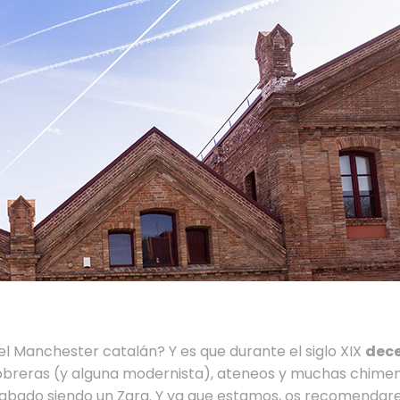
el Manchester catalán? Y es que durante el siglo XIX
dece
 obreras (y alguna modernista), ateneos y muchas chimene
acabado siendo un Zara. Y ya que estamos, os recomenda