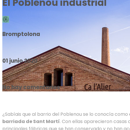
El Poblenou industrial
Bromptolona
01 junio 2020
No hay comentarios
¿Sabíais que al barrio del Poblenou se lo conocía como 
barriada de Sant Martí
. Con ellas aparecieron casas
principales fábricas que se han conservado y no han 