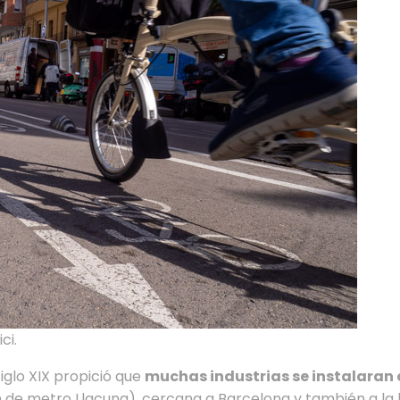
ci.
iglo XIX propició que
muchas industrias se instalaran 
 de metro Llacuna), cercana a Barcelona y también a la lín