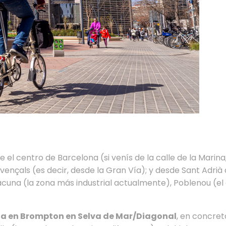
l centro de Barcelona (si venís de la calle de la Marina, 
vençals (es decir, desde la Gran Vía); y desde Sant Adrià 
acuna (la zona más industrial actualmente), Poblenou (el
a en Brompton en Selva de Mar/Diagonal
, en concret