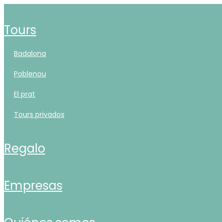
tours
badalona
poblenou
el prat
tours privados
regalo
empresas