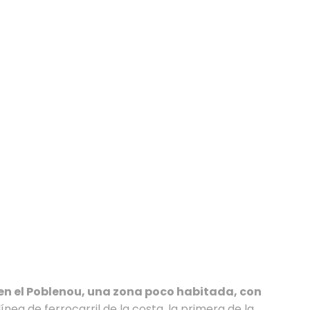
en el Poblenou, una zona poco habitada, con
ea de ferrocarril de la costa, la primera de la