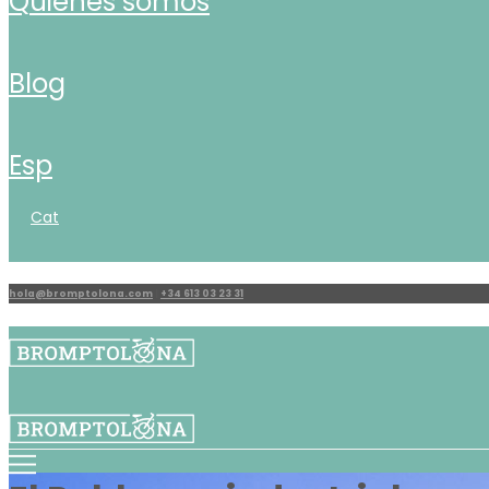
quiénes somos
blog
esp
cat
hola@bromptolona.com
|
+34 613 03 23 31