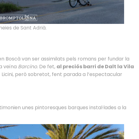
neies de Sant Adrià.
d’en Boscà van ser assimilats pels romans per fundar la
la veïna
Barcino
. De fet,
al preciós barri de Dalt la Vila
nt Licini, però sobretot, fent parada a l’espectacular
timonien unes pintoresques barques instal·lades a la