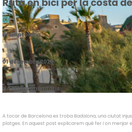
Ruta en bici per la costa 
Bromptolona
01 desembre 2020
No hi ha comentaris
A tocar de Barcelona es troba Badalona, una ciutat injus
platges. En aquest post explicarem què fer i on menjar 