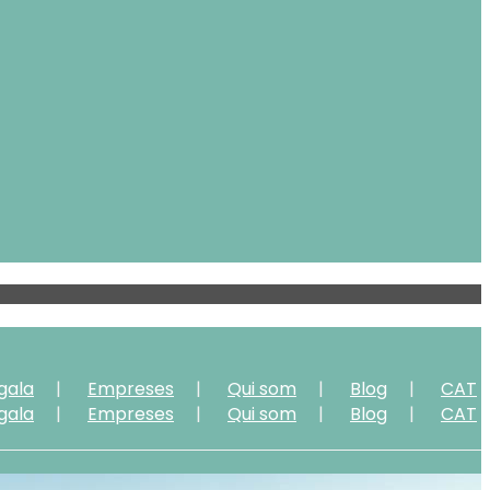
gala
Empreses
Qui som
Blog
CAT
gala
Empreses
Qui som
Blog
CAT