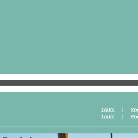
Tours
Re
Tours
Re