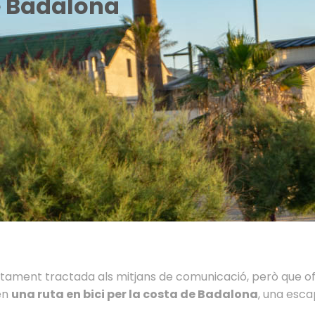
de Badalona
tament tractada als mitjans de comunicació, però que ofere
en
una ruta en bici per la costa de Badalona
, una esca