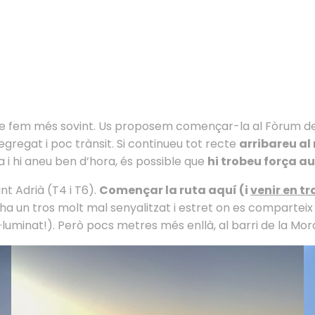
ue fem més sovint. Us proposem començar-la al Fòrum de B
egregat i poc trànsit. Si continueu tot recte
arribareu al 
 i hi aneu ben d’hora, és possible que
hi trobeu força a
t Adrià (T4 i T6).
Començar la ruta aquí (i
venir en t
 ha un tros molt mal senyalitzat i estret on es comparteix
il·luminat!). Però pocs metres més enllà, al barri de la Mo