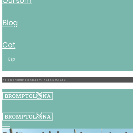
qui som
blog
cat
esp
hola@bromptolona.com
|
+34 613 03 23 31