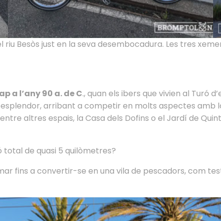
l riu Besòs just en la seva desembocadura. Les tres xeme
 a l’any 90 a. de C
., quan els ibers que vivien al Turó 
 esplendor, arribant a competir en molts aspectes amb 
, entre altres espais, la Casa dels Dofins o el Jardí de Qui
 total de quasi 5 quilòmetres?
ar fins a convertir-se en una vila de pescadors, com tes