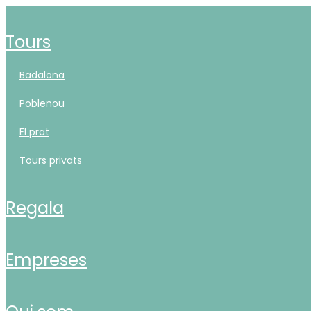
tours
badalona
poblenou
el prat
tours privats
regala
empreses